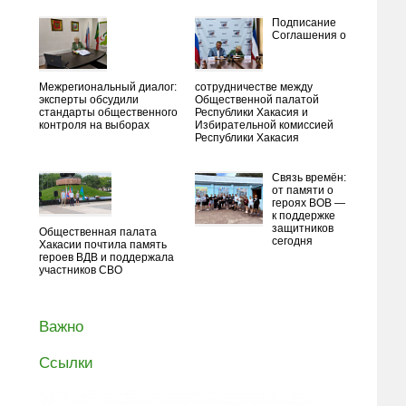
Подписание
Соглашения о
Межрегиональный диалог:
сотрудничестве между
эксперты обсудили
Общественной палатой
стандарты общественного
Республики Хакасия и
контроля на выборах
Избирательной комиссией
Республики Хакасия
Связь времён:
от памяти о
героях ВОВ —
к поддержке
защитников
Общественная палата
сегодня
Хакасии почтила память
героев ВДВ и поддержала
участников СВО
Важно
Ссылки