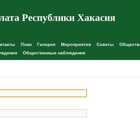
лата Республики Хакасия
нтакты
План
Галерея
Мероприятия
Советы
Обществе
уждения
Общественные наблюдения