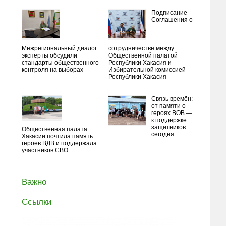
Подписание
Соглашения о
Межрегиональный диалог:
сотрудничестве между
эксперты обсудили
Общественной палатой
стандарты общественного
Республики Хакасия и
контроля на выборах
Избирательной комиссией
Республики Хакасия
Связь времён:
от памяти о
героях ВОВ —
к поддержке
защитников
Общественная палата
сегодня
Хакасии почтила память
героев ВДВ и поддержала
участников СВО
Важно
Ссылки