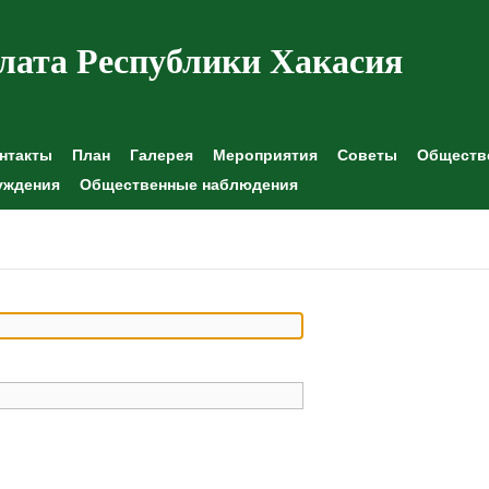
лата Республики Хакасия
нтакты
План
Галерея
Мероприятия
Советы
Обществе
уждения
Общественные наблюдения