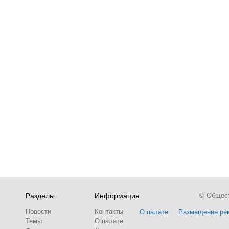
Разделы
Информация
© Обществ
Новости
Контакты
О палате
Размещение ре
Темы
О палате