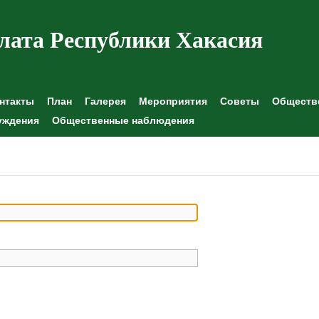
лата Республики Хакасия
нтакты
План
Галерея
Мероприятия
Советы
Обществе
уждения
Общественные наблюдения