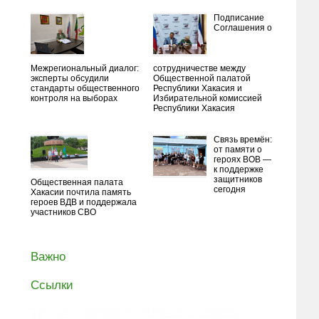
Подписание
Соглашения о
Межрегиональный диалог:
сотрудничестве между
эксперты обсудили
Общественной палатой
стандарты общественного
Республики Хакасия и
контроля на выборах
Избирательной комиссией
Республики Хакасия
Связь времён:
от памяти о
героях ВОВ —
к поддержке
защитников
Общественная палата
сегодня
Хакасии почтила память
героев ВДВ и поддержала
участников СВО
Важно
Ссылки