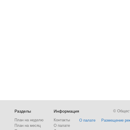
Разделы
Информация
© Обществ
План на неделю
Контакты
О палате
Размещение ре
План на месяц
О палате