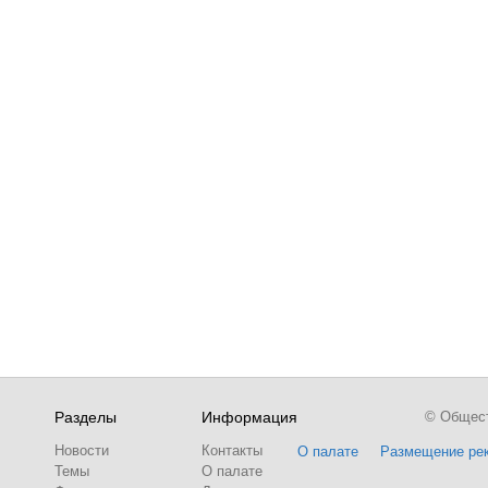
Разделы
Информация
© Обществ
Новости
Контакты
О палате
Размещение ре
Темы
О палате