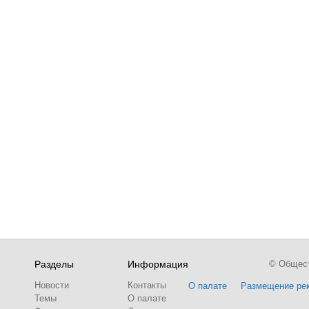
Разделы
Информация
© Обществ
Новости
Контакты
О палате
Размещение ре
Темы
О палате