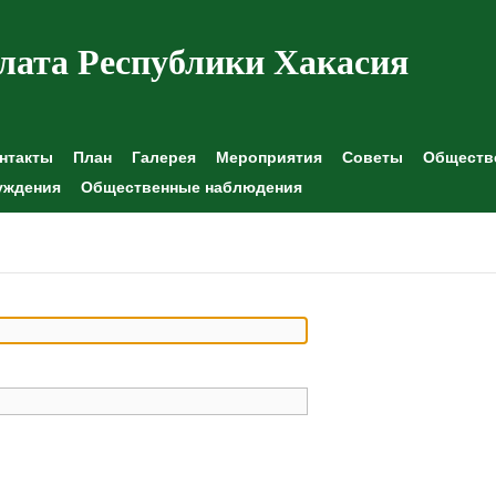
лата Республики Хакасия
нтакты
План
Галерея
Мероприятия
Советы
Обществе
уждения
Общественные наблюдения