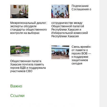
Подписание
Соглашения о
Межрегиональный диалог:
сотрудничестве между
эксперты обсудили
Общественной палатой
стандарты общественного
Республики Хакасия и
контроля на выборах
Избирательной комиссией
Республики Хакасия
Связь времён:
от памяти о
героях ВОВ —
к поддержке
защитников
Общественная палата
сегодня
Хакасии почтила память
героев ВДВ и поддержала
участников СВО
Важно
Ссылки