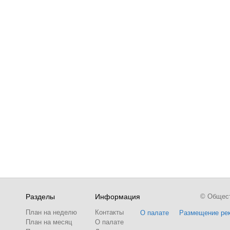
Разделы
Информация
© Обществ
План на неделю
Контакты
О палате
Размещение ре
План на месяц
О палате