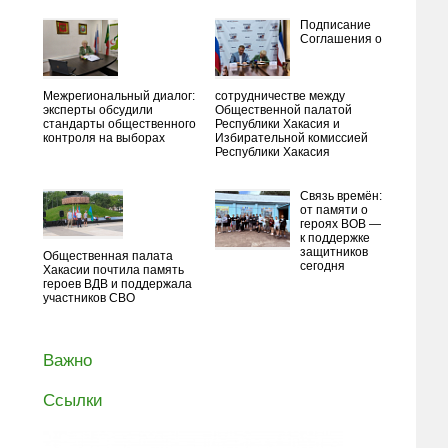
Подписание
Соглашения о
Межрегиональный диалог:
сотрудничестве между
эксперты обсудили
Общественной палатой
стандарты общественного
Республики Хакасия и
контроля на выборах
Избирательной комиссией
Республики Хакасия
Связь времён:
от памяти о
героях ВОВ —
к поддержке
защитников
Общественная палата
сегодня
Хакасии почтила память
героев ВДВ и поддержала
участников СВО
Важно
Ссылки