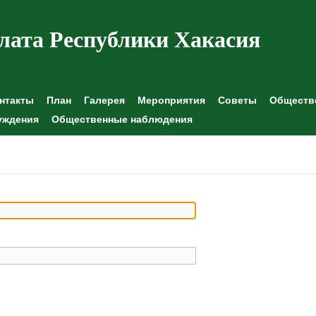
лата Республики Хакасия
нтакты
План
Галерея
Мероприятия
Советы
Обществе
уждения
Общественные наблюдения