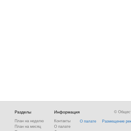
Разделы
Информация
© Обществ
План на неделю
Контакты
О палате
Размещение ре
План на месяц
О палате