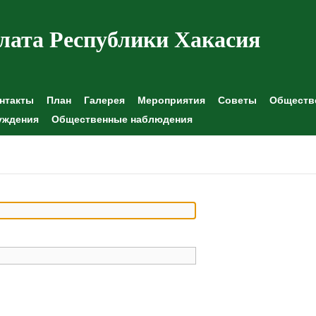
лата Республики Хакасия
нтакты
План
Галерея
Мероприятия
Советы
Обществе
уждения
Общественные наблюдения