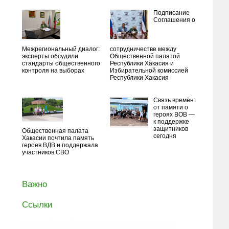
Подписание
Соглашения о
Межрегиональный диалог:
сотрудничестве между
эксперты обсудили
Общественной палатой
стандарты общественного
Республики Хакасия и
контроля на выборах
Избирательной комиссией
Республики Хакасия
Связь времён:
от памяти о
героях ВОВ —
к поддержке
защитников
Общественная палата
сегодня
Хакасии почтила память
героев ВДВ и поддержала
участников СВО
Важно
Ссылки