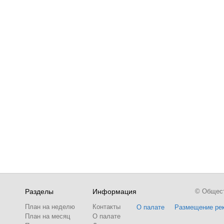
Разделы
Информация
© Обществ
План на неделю
Контакты
О палате
Размещение ре
План на месяц
О палате