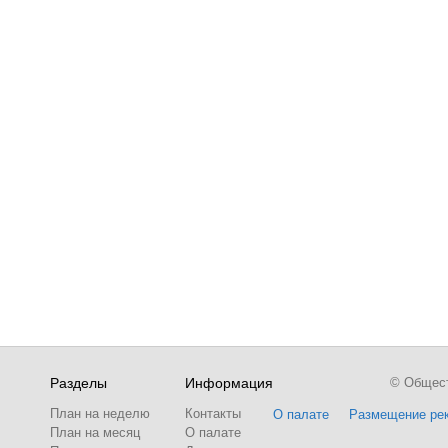
Разделы
Информация
© Обществ
План на неделю
Контакты
О палате
Размещение ре
План на месяц
О палате