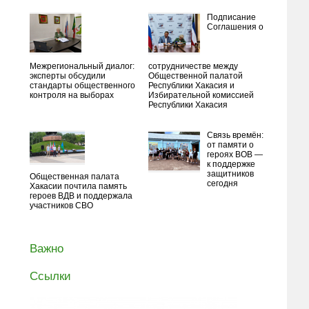
Подписание
Соглашения о
Межрегиональный диалог:
сотрудничестве между
эксперты обсудили
Общественной палатой
стандарты общественного
Республики Хакасия и
контроля на выборах
Избирательной комиссией
Республики Хакасия
Связь времён:
от памяти о
героях ВОВ —
к поддержке
защитников
Общественная палата
сегодня
Хакасии почтила память
героев ВДВ и поддержала
участников СВО
Важно
Ссылки