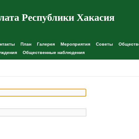
лата Республики Хакасия
нтакты
План
Галерея
Мероприятия
Советы
Обществе
уждения
Общественные наблюдения