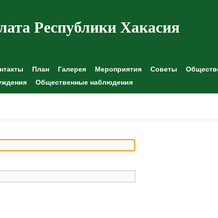
лата Республики Хакасия
нтакты
План
Галерея
Мероприятия
Советы
Обществе
уждения
Общественные наблюдения