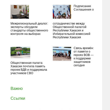
Подписание
Соглашения о
Межрегиональный диалог:
сотрудничестве между
эксперты обсудили
Общественной палатой
стандарты общественного
Республики Хакасия и
контроля на выборах
Избирательной комиссией
Республики Хакасия
Связь времён:
от памяти о
героях ВОВ —
к поддержке
защитников
Общественная палата
сегодня
Хакасии почтила память
героев ВДВ и поддержала
участников СВО
Важно
Ссылки