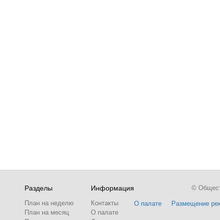
Разделы
Информация
© Обществ
План на неделю
Контакты
О палате
Размещение ре
План на месяц
О палате