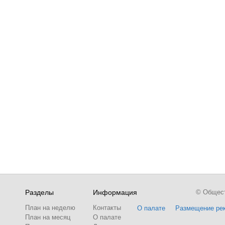
Разделы
Информация
© Обществ
План на неделю
Контакты
О палате
Размещение ре
План на месяц
О палате