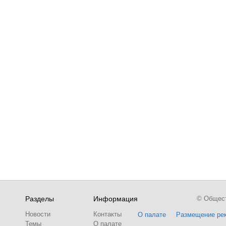
Разделы
Информация
© Обществ
Новости
Контакты
О палате
Размещение ре
Темы
О палате