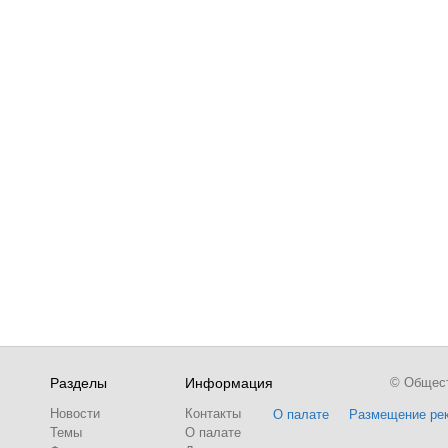
Разделы
Информация
© Обществ
Новости
Контакты
О палате
Размещение ре
Темы
О палате