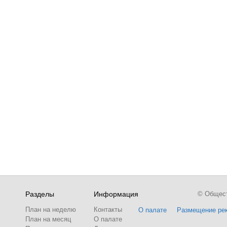
Разделы
Информация
© Обществ
План на неделю
Контакты
О палате
Размещение ре
План на месяц
О палате