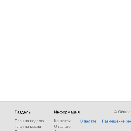
Разделы
Информация
© Обществ
План на неделю
Контакты
О палате
Размещение ре
План на месяц
О палате