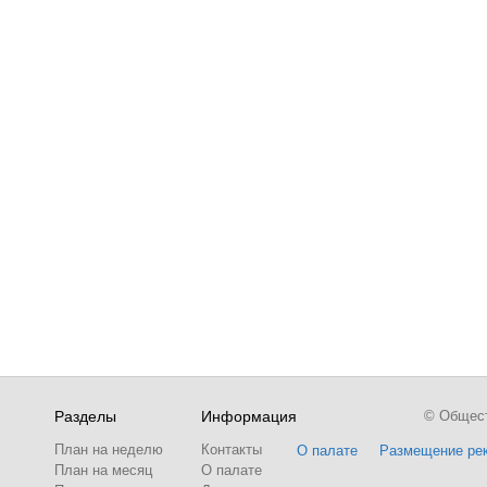
Разделы
Информация
© Обществ
План на неделю
Контакты
О палате
Размещение ре
План на месяц
О палате