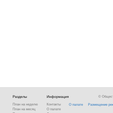
Разделы
Информация
© Обществ
План на неделю
Контакты
О палате
Размещение ре
План на месяц
О палате