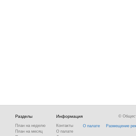
Разделы
Информация
© Обществ
План на неделю
Контакты
О палате
Размещение ре
План на месяц
О палате