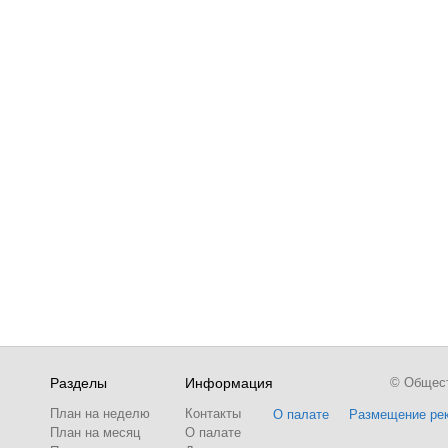
Разделы
Информация
© Обществ
План на неделю
Контакты
О палате
Размещение ре
План на месяц
О палате