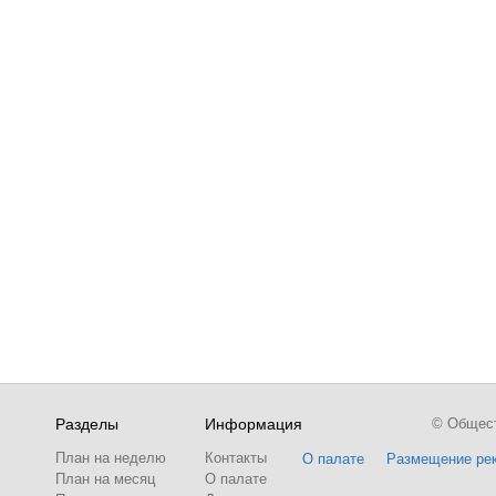
Разделы
Информация
© Обществ
План на неделю
Контакты
О палате
Размещение ре
План на месяц
О палате