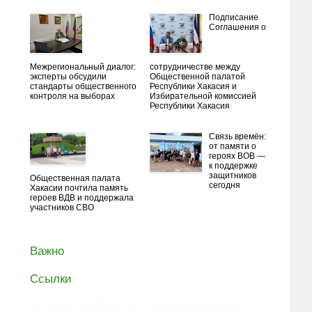
Подписание
Соглашения о
Межрегиональный диалог:
сотрудничестве между
эксперты обсудили
Общественной палатой
стандарты общественного
Республики Хакасия и
контроля на выборах
Избирательной комиссией
Республики Хакасия
Связь времён:
от памяти о
героях ВОВ —
к поддержке
защитников
Общественная палата
сегодня
Хакасии почтила память
героев ВДВ и поддержала
участников СВО
Важно
Ссылки