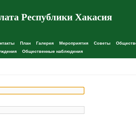
лата Республики Хакасия
нтакты
План
Галерея
Мероприятия
Советы
Обществе
уждения
Общественные наблюдения