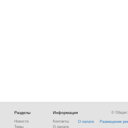
Разделы
Информация
© Обществ
Новости
Контакты
О палате
Размещение ре
Темы
О палате