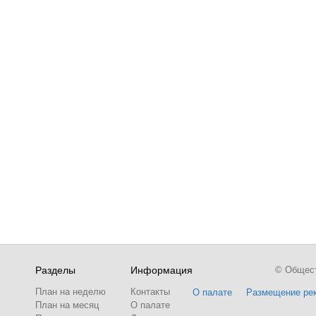
Разделы
Информация
© Обществ
План на неделю
Контакты
О палате
Размещение ре
План на месяц
О палате