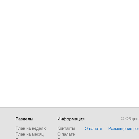
Разделы
Информация
© Обществ
План на неделю
Контакты
О палате
Размещение ре
План на месяц
О палате