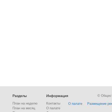
Разделы
Информация
© Обществ
План на неделю
Контакты
О палате
Размещение ре
План на месяц
О палате