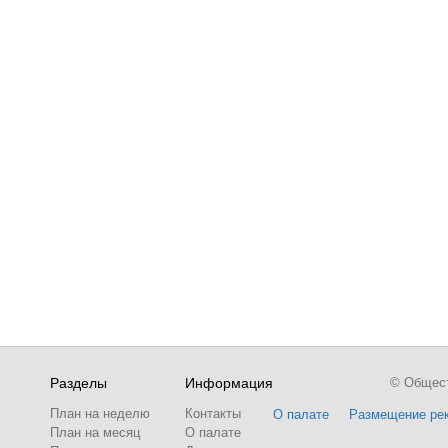
Разделы
Информация
© Обществ
План на неделю
Контакты
О палате
Размещение ре
План на месяц
О палате