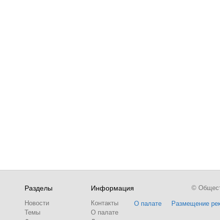
Разделы
Информация
© Обществ
Новости
Контакты
О палате
Размещение ре
Темы
О палате