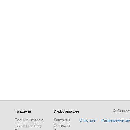
Разделы
Информация
© Обществ
План на неделю
Контакты
О палате
Размещение ре
План на месяц
О палате