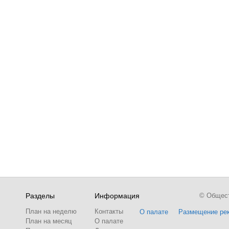
Разделы
Информация
© Обществ
План на неделю
Контакты
О палате
Размещение ре
План на месяц
О палате