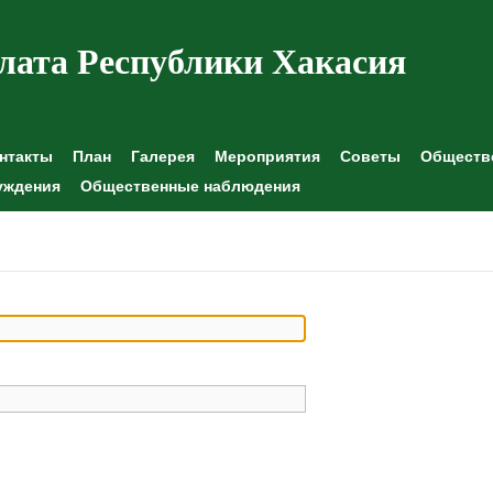
лата Республики Хакасия
нтакты
План
Галерея
Мероприятия
Советы
Обществе
уждения
Общественные наблюдения