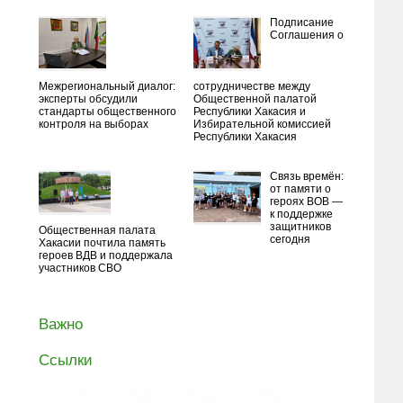
Подписание
Соглашения о
Межрегиональный диалог:
сотрудничестве между
эксперты обсудили
Общественной палатой
стандарты общественного
Республики Хакасия и
контроля на выборах
Избирательной комиссией
Республики Хакасия
Связь времён:
от памяти о
героях ВОВ —
к поддержке
защитников
Общественная палата
сегодня
Хакасии почтила память
героев ВДВ и поддержала
участников СВО
Важно
Ссылки