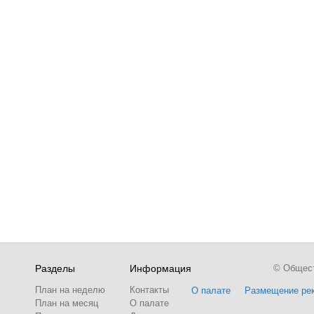
Разделы
Информация
© Обществ
План на неделю
Контакты
О палате
Размещение ре
План на месяц
О палате