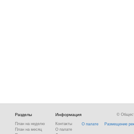
Разделы
Информация
© Обществ
План на неделю
Контакты
О палате
Размещение ре
План на месяц
О палате