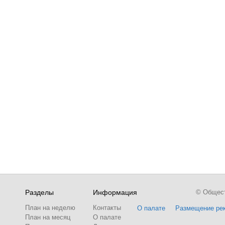
Разделы
Информация
© Обществ
План на неделю
Контакты
О палате
Размещение ре
План на месяц
О палате