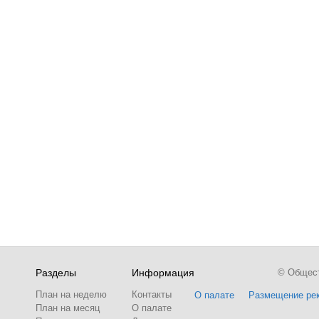
Разделы
Информация
© Обществ
План на неделю
Контакты
О палате
Размещение ре
План на месяц
О палате