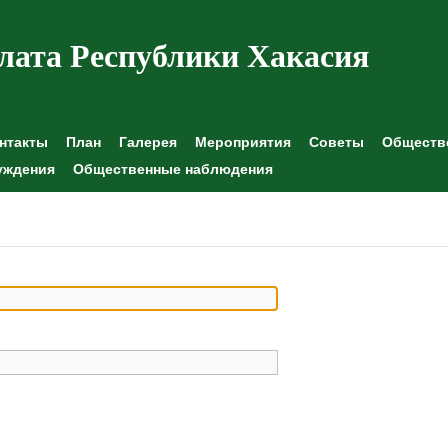
лата Республики Хакасия
нтакты
План
Галерея
Мероприятия
Советы
Обществе
уждения
Общественные наблюдения