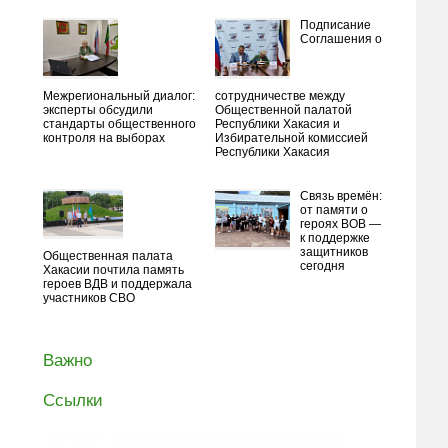
Подписание
Соглашения о
Межрегиональный диалог:
сотрудничестве между
эксперты обсудили
Общественной палатой
стандарты общественного
Республики Хакасия и
контроля на выборах
Избирательной комиссией
Республики Хакасия
Связь времён:
от памяти о
героях ВОВ —
к поддержке
защитников
Общественная палата
сегодня
Хакасии почтила память
героев ВДВ и поддержала
участников СВО
Важно
Ссылки