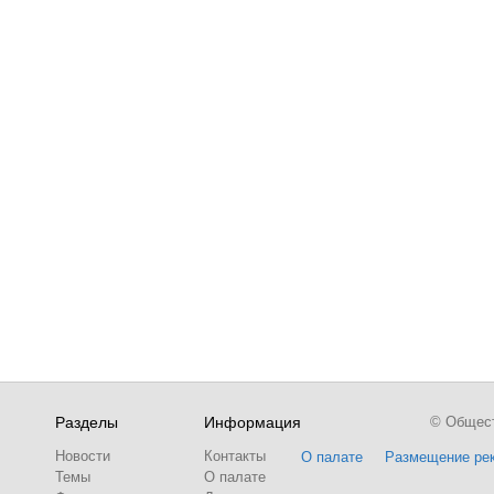
Разделы
Информация
© Обществ
Новости
Контакты
О палате
Размещение ре
Темы
О палате