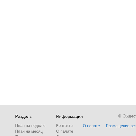
Разделы
Информация
© Обществ
План на неделю
Контакты
О палате
Размещение ре
План на месяц
О палате