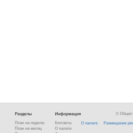
Разделы
Информация
© Обществ
План на неделю
Контакты
О палате
Размещение ре
План на месяц
О палате