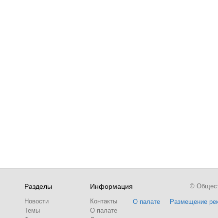
Разделы
Информация
© Обществ
Новости
Контакты
О палате
Размещение ре
Темы
О палате