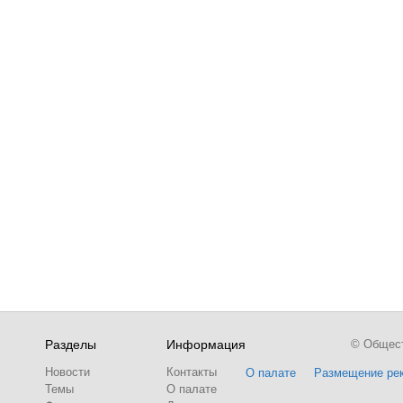
Разделы
Информация
© Обществ
Новости
Контакты
О палате
Размещение ре
Темы
О палате