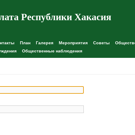
лата Республики Хакасия
нтакты
План
Галерея
Мероприятия
Советы
Обществе
уждения
Общественные наблюдения