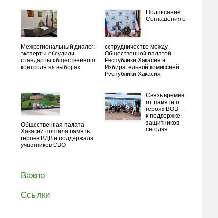
Подписание
Соглашения о
Межрегиональный диалог:
сотрудничестве между
эксперты обсудили
Общественной палатой
стандарты общественного
Республики Хакасия и
контроля на выборах
Избирательной комиссией
Республики Хакасия
Связь времён:
от памяти о
героях ВОВ —
к поддержке
защитников
Общественная палата
сегодня
Хакасии почтила память
героев ВДВ и поддержала
участников СВО
Важно
Ссылки