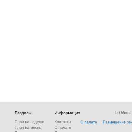
Разделы
Информация
© Обществ
План на неделю
Контакты
О палате
Размещение ре
План на месяц
О палате