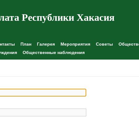
лата Республики Хакасия
нтакты
План
Галерея
Мероприятия
Советы
Обществе
уждения
Общественные наблюдения