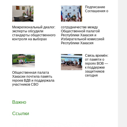
Подписание
Соглашения о
Межрегиональный диалог:
сотрудничестве между
эксперты обсудили
Общественной палатой
стандарты общественного
Республики Хакасия и
контроля на выборах
Избирательной комиссией
Республики Хакасия
Связь времён:
от памяти о
героях ВОВ —
к поддержке
защитников
Общественная палата
сегодня
Хакасии почтила память
героев ВДВ и поддержала
участников СВО
Важно
Ссылки